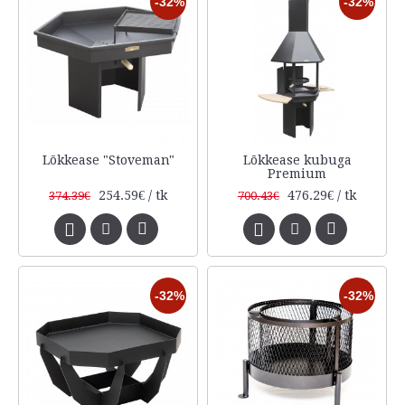
-32%
-32%
Lõkkease "Stoveman"
Lõkkease kubuga
Premium
254.59€ / tk
476.29€ / tk
374.39€
700.43€
-32%
-32%