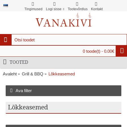
Tingimused
Logi sisse
Tootevõrdlus
Kontakt
0 toode(t) - 0.00€
TOOTED
Avaleht
Grill & BBQ
Lõkkeasemed
Ava filter
Lõkkeasemed