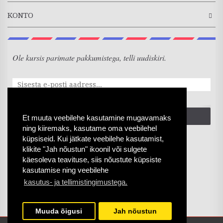
KONTO
Ole kursis parimate pakkumistega, telli uudiskiri.
SAADA
Et muuta veebilehe kasutamine mugavamaks
ning kiiremaks, kasutame oma veebilehel
küpsiseid. Kui jätkate veebilehe kasutamist,
klikite "Jah nõustun" ikoonil või sulgete
käesoleva teavituse, siis nõustute küpsiste
kasutamise ning veebilehe
kasutus- ja tellimistingimustega.
Muuda õigusi
Jah nõustun