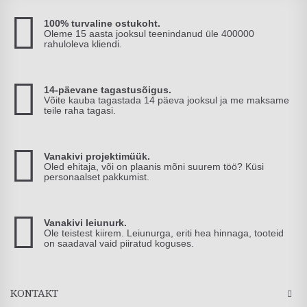
100% turvaline ostukoht.
Oleme 15 aasta jooksul teenindanud üle 400000
rahuloleva kliendi.
14-päevane tagastusõigus.
Võite kauba tagastada 14 päeva jooksul ja me maksame
teile raha tagasi.
Vanakivi projektimüük.
Oled ehitaja, või on plaanis mõni suurem töö? Küsi
personaalset pakkumist.
Vanakivi leiunurk.
Ole teistest kiirem. Leiunurga, eriti hea hinnaga, tooteid
on saadaval vaid piiratud koguses.
KONTAKT