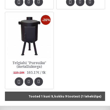
-26%
Telgiahi "Pursuika"
(metalluksega)
165.17€ / tk
223.20€
Tooted 1 kuni 9, kokku 9 tootest (1 lehekülge)