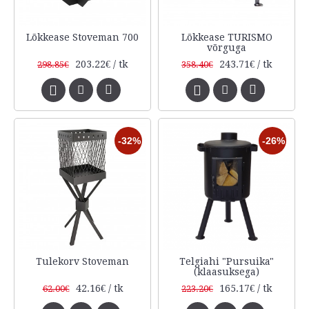
Lõkkease Stoveman 700
Lõkkease TURISMO
võrguga
203.22€ / tk
243.71€ / tk
298.85€
358.40€
-32%
-26%
Tulekorv Stoveman
Telgiahi "Pursuika"
(klaasuksega)
42.16€ / tk
165.17€ / tk
62.00€
223.20€