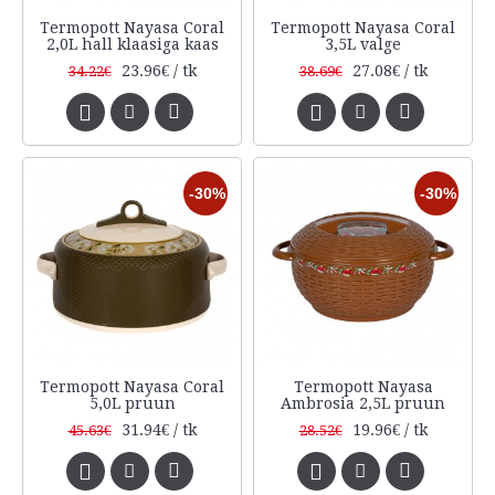
Termopott Nayasa Coral
Termopott Nayasa Coral
2,0L hall klaasiga kaas
3,5L valge
23.96€ / tk
27.08€ / tk
34.22€
38.69€
-30%
-30%
Termopott Nayasa Coral
Termopott Nayasa
5,0L pruun
Ambrosia 2,5L pruun
31.94€ / tk
19.96€ / tk
45.63€
28.52€