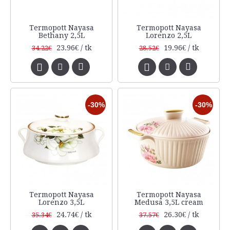
Termopott Nayasa
Termopott Nayasa
Bethany 2,5L
Lorenzo 2,5L
23.96€ / tk
19.96€ / tk
34.22€
28.52€
-30%
-30%
Termopott Nayasa
Termopott Nayasa
Lorenzo 3,5L
Medusa 3,5L cream
24.74€ / tk
26.30€ / tk
35.34€
37.57€