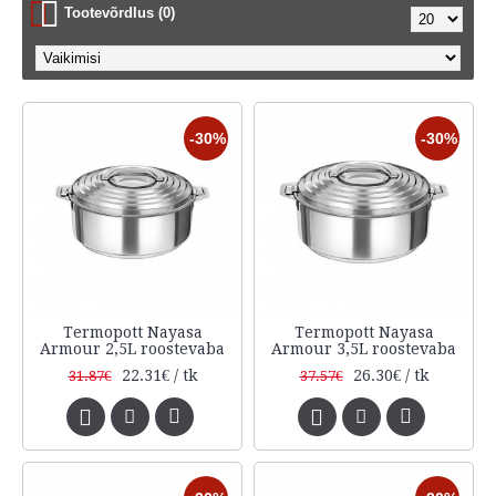
Tootevõrdlus (0)
-30%
-30%
Termopott Nayasa
Termopott Nayasa
Armour 2,5L roostevaba
Armour 3,5L roostevaba
22.31€ / tk
26.30€ / tk
31.87€
37.57€