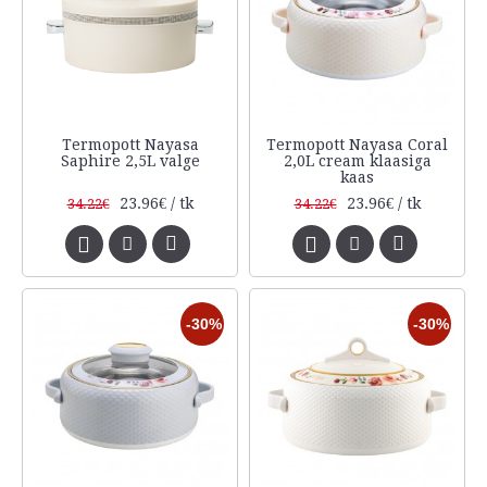
Termopott Nayasa
Termopott Nayasa Coral
Saphire 2,5L valge
2,0L cream klaasiga
kaas
23.96€ / tk
23.96€ / tk
34.22€
34.22€
-30%
-30%