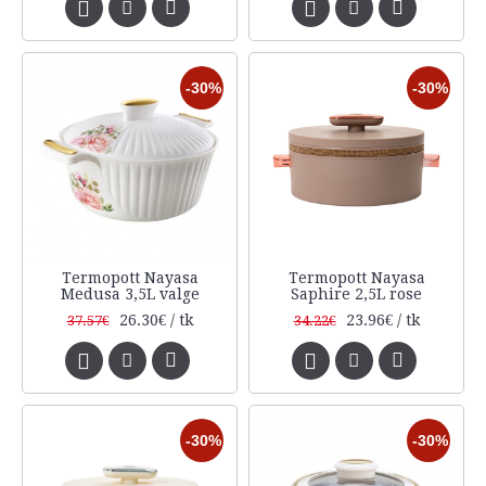
-30%
-30%
Termopott Nayasa
Termopott Nayasa
Medusa 3,5L valge
Saphire 2,5L rose
26.30€ / tk
23.96€ / tk
37.57€
34.22€
-30%
-30%