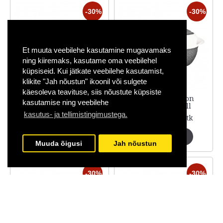
-30%
-30%
Et muuta veebilehe kasutamine mugavamaks
ning kiiremaks, kasutame oma veebilehel
küpsiseid. Kui jätkate veebilehe kasutamist,
klikite "Jah nõustun" ikoonil või sulgete
käesoleva teavituse, siis nõustute küpsiste
Termopott Milton
Termopott Milton
kasutamise ning veebilehe
Matrix 3,5L must
Matrix 5,0L hall
kasutus- ja tellimistingimustega.
23.96€ / tk
31.94€ / tk
34.22€
45.63€
Muuda õigusi
Jah nõustun
-30%
-30%