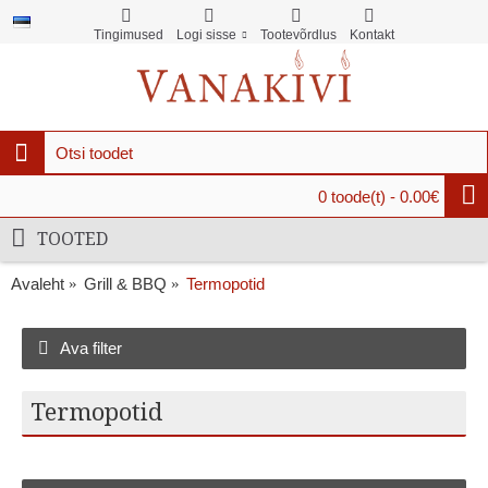
Tingimused
Logi sisse
Tootevõrdlus
Kontakt
0 toode(t) - 0.00€
TOOTED
Avaleht
Grill & BBQ
Termopotid
Ava filter
Termopotid