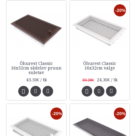
-20%
Õhurest Classic
Õhurest Classic
16x32cm sädelev pruun
16x32cm valge
suletav
43.50€ / tk
24.30€ / tk
30.38€
-20%
-20%