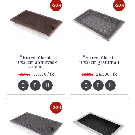
-20%
-20%
Õhurest Classic
Õhurest Classic
16x32cm antiikvask
16x32cm grafiithall
suletav
37.37€ / tk
24.30€ / tk
46.71€
30.38€
-20%