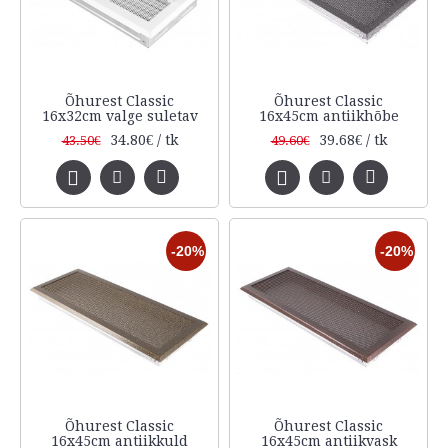
Õhurest Classic
Õhurest Classic
16x32cm valge suletav
16x45cm antiikhõbe
34.80€ / tk
39.68€ / tk
43.50€
49.60€
-20%
-20%
Õhurest Classic
Õhurest Classic
16x45cm antiikkuld
16x45cm antiikvask