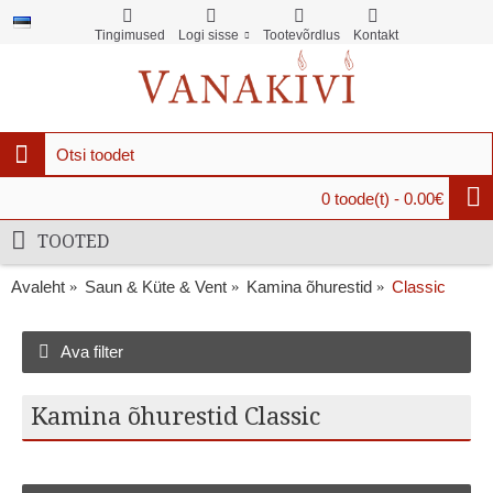
Tingimused
Logi sisse
Tootevõrdlus
Kontakt
0 toode(t) - 0.00€
TOOTED
Avaleht
Saun & Küte & Vent
Kamina õhurestid
Classic
Ava filter
Kamina õhurestid Classic