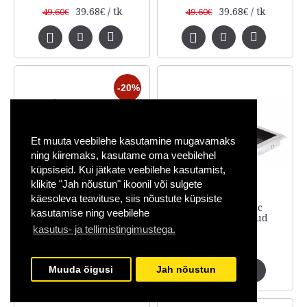
39.68€ / tk
39.68€ / tk
49.60€
49.60€
-20%
Et muuta veebilehe kasutamine mugavamaks
ning kiiremaks, kasutame oma veebilehel
küpsiseid. Kui jätkate veebilehe kasutamist,
klikite "Jah nõustun" ikoonil või sulgete
käesoleva teavituse, siis nõustute küpsiste
Õhurest Classic
Õhurest Classic
kasutamise ning veebilehe
16x45cm grafiithall
16x45cm harjatud
kroom
kasutus- ja tellimistingimustega.
37.20€ / tk
71.82€ / tk
46.50€
Muuda õigusi
Jah nõustun