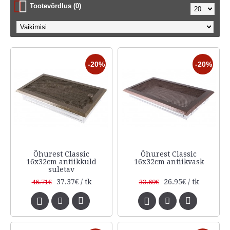
Tootevõrdlus (0)
-20%
-20%
Õhurest Classic
Õhurest Classic
16x32cm antiikkuld
16x32cm antiikvask
suletav
37.37€ / tk
26.95€ / tk
46.71€
33.69€