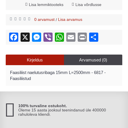
Lisa lemmiktooteks
Lisa võrdlusse
0 arvamust
Lisa arvamus
/
Kirjeldus
Arvamused (0)
Faasiliist naelutusribaga 15mm L=2500mm - 6817 -
Faasiliistud
100% turvaline ostukoht.
Oleme 15 aasta jooksul teenindanud üle 400000
rahuloleva kliendi.