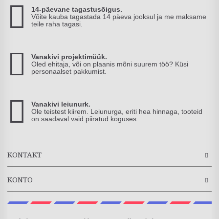
14-päevane tagastusõigus.
Võite kauba tagastada 14 päeva jooksul ja me maksame
teile raha tagasi.
Vanakivi projektimüük.
Oled ehitaja, või on plaanis mõni suurem töö? Küsi
personaalset pakkumist.
Vanakivi leiunurk.
Ole teistest kiirem. Leiunurga, eriti hea hinnaga, tooteid
on saadaval vaid piiratud koguses.
KONTAKT
KONTO