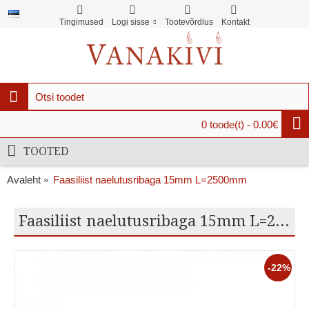
Tingimused
Logi sisse
Tootevõrdlus
Kontakt
0 toode(t) - 0.00€
TOOTED
Avaleht
Faasiliist naelutusribaga 15mm L=2500mm
Faasiliist naelutusribaga 15mm L=2500mm
-22%