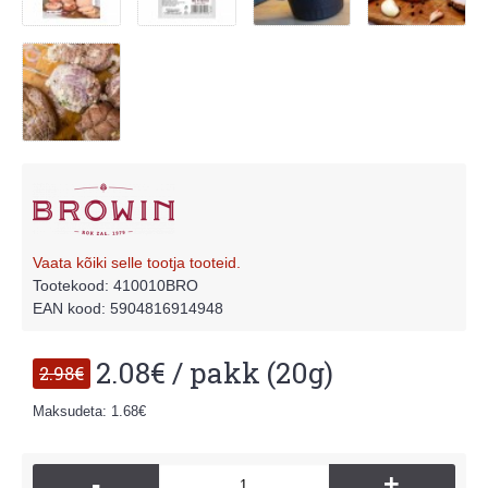
Vaata kõiki selle tootja tooteid.
Tootekood:
410010BRO
EAN kood: 5904816914948
2.08€ / pakk (20g)
2.98€
Maksudeta: 1.68€
-
+