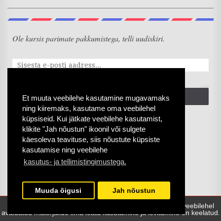
Ole kursis parimate pakkumistega, telli uudiskiri.
SAADA
Et muuta veebilehe kasutamine mugavamaks
ning kiiremaks, kasutame oma veebilehel
küpsiseid. Kui jätkate veebilehe kasutamist,
klikite "Jah nõustun" ikoonil või sulgete
käesoleva teavituse, siis nõustute küpsiste
kasutamise ning veebilehe
kasutus- ja tellimistingimustega.
Muuda õigusi
Jah nõustun
Copyright © 2008-
2026 Vanakivi Kaubandus OÜ | Sellel veebilehel
avaldatud materjalide ilma loata kasutamine ja levitamine on keelatud.