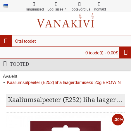
Tingimused
Logi sisse
Tootevõrdlus
Kontakt
0 toode(t) - 0.00€
TOOTED
Avaleht
Kaaliumsalpeeter (E252) liha laagerdamiseks 20g BROWIN
Kaaliumsalpeeter (E252) liha laagerdamiseks 20g BROWIN
-30%