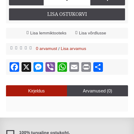
LISA OSTUKORVI
Lisa lemmiktooteks
Lisa võrdlusse
0 arvamust
Lisa arvamus
/
Kirjeldus
Arvamused (0)
100% turvaline ostukoht.