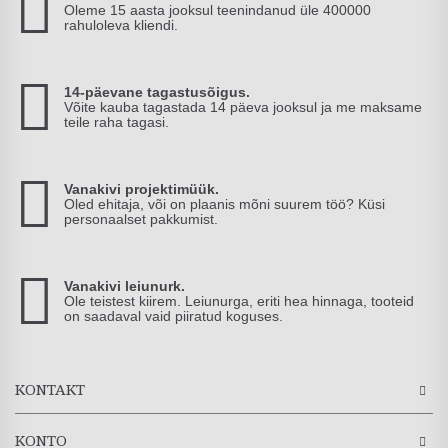
Oleme 15 aasta jooksul teenindanud üle 400000
rahuloleva kliendi.
14-päevane tagastusõigus.
Võite kauba tagastada 14 päeva jooksul ja me maksame
teile raha tagasi.
Vanakivi projektimüük.
Oled ehitaja, või on plaanis mõni suurem töö? Küsi
personaalset pakkumist.
Vanakivi leiunurk.
Ole teistest kiirem. Leiunurga, eriti hea hinnaga, tooteid
on saadaval vaid piiratud koguses.
KONTAKT
KONTO