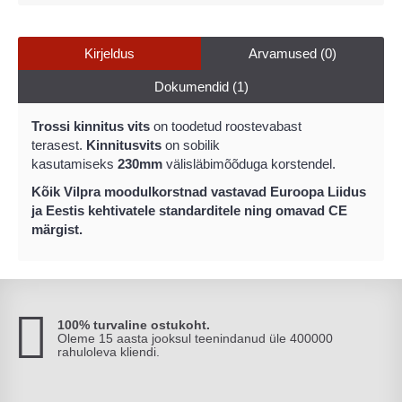
Kirjeldus
Arvamused (0)
Dokumendid (1)
Trossi kinnitus vits
on toodetud roostevabast
terasest.
Kinnitusvits
on sobilik
kasutamiseks
230mm
välisläbimõõduga korstendel.
Kõik Vilpra moodulkorstnad vastavad Euroopa Liidus
ja Eestis kehtivatele standarditele ning omavad CE
märgist.
100% turvaline ostukoht.
Oleme 15 aasta jooksul teenindanud üle 400000
rahuloleva kliendi.