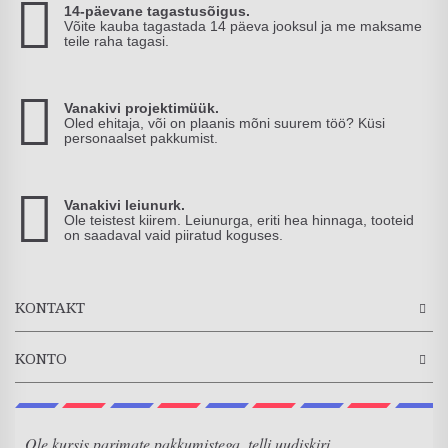
14-päevane tagastusõigus.
Võite kauba tagastada 14 päeva jooksul ja me maksame
teile raha tagasi.
Vanakivi projektimüük.
Oled ehitaja, või on plaanis mõni suurem töö? Küsi
personaalset pakkumist.
Vanakivi leiunurk.
Ole teistest kiirem. Leiunurga, eriti hea hinnaga, tooteid
on saadaval vaid piiratud koguses.
KONTAKT
KONTO
Ole kursis parimate pakkumistega, telli uudiskiri.