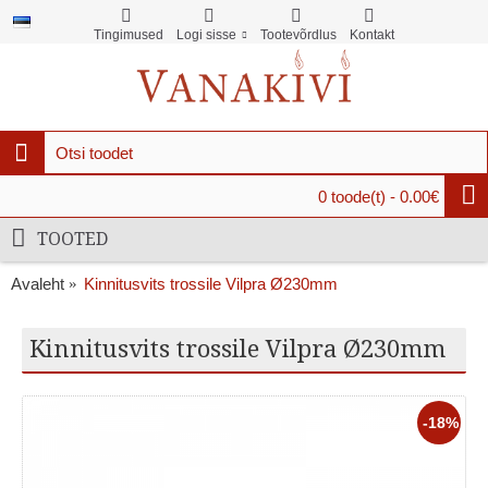
Tingimused
Logi sisse
Tootevõrdlus
Kontakt
0 toode(t) - 0.00€
TOOTED
Avaleht
Kinnitusvits trossile Vilpra Ø230mm
Kinnitusvits trossile Vilpra Ø230mm
-18%