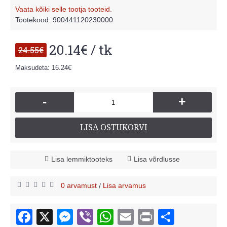
Vaata kõiki selle tootja tooteid.
Tootekood:
900441120230000
20.14€ / tk
24.55€
Maksudeta: 16.24€
-
+
LISA OSTUKORVI
Lisa lemmiktooteks
Lisa võrdlusse
0 arvamust
Lisa arvamus
/