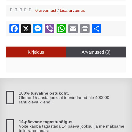
0 arvamust
Lisa arvamus
/
Kirjeldus
Arvamused (0)
100% turvaline ostukoht.
Oleme 15 aasta jooksul teenindanud üle 400000
rahuloleva kliendi.
14-päevane tagastusõigus.
Võite kauba tagastada 14 päeva jooksul ja me maksame
teile raha tagasi.