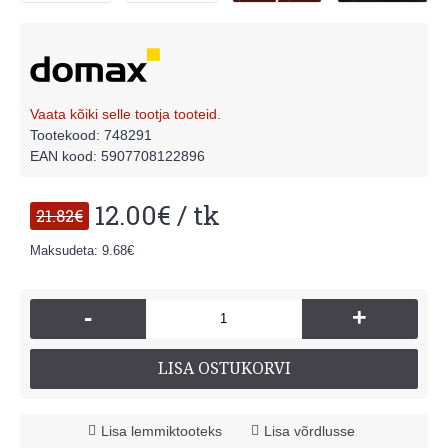
Vaata kõiki selle tootja tooteid.
Tootekood:
748291
EAN kood: 5907708122896
12.00€ / tk
21.82€
Maksudeta: 9.68€
-
+
LISA OSTUKORVI
Lisa lemmiktooteks
Lisa võrdlusse