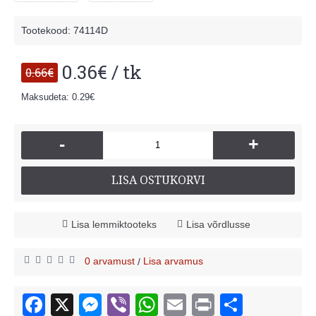
Tootekood:
74114D
0.36€ / tk
0.66€
Maksudeta: 0.29€
-
+
LISA OSTUKORVI
Lisa lemmiktooteks
Lisa võrdlusse
0 arvamust
Lisa arvamus
/