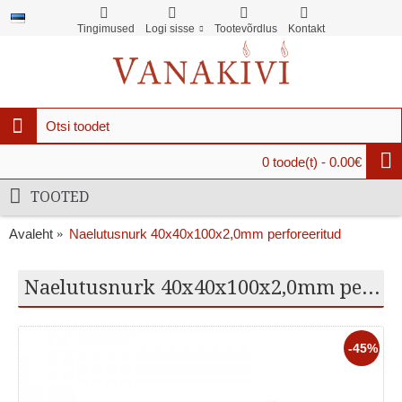
Tingimused
Logi sisse
Tootevõrdlus
Kontakt
0 toode(t) - 0.00€
TOOTED
Avaleht
Naelutusnurk 40x40x100x2,0mm perforeeritud
Naelutusnurk 40x40x100x2,0mm perforeeritud
-45%