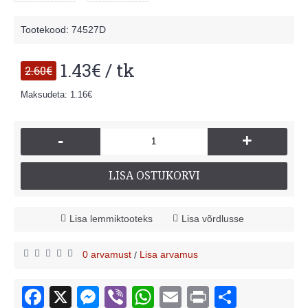
Tootekood:
74527D
1.43€ / tk
2.60€
Maksudeta: 1.16€
-
+
LISA OSTUKORVI
Lisa lemmiktooteks
Lisa võrdlusse
0 arvamust
Lisa arvamus
/