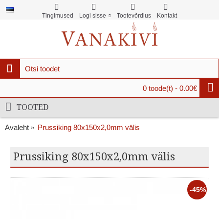
Tingimused
Logi sisse
Tootevõrdlus
Kontakt
0 toode(t) - 0.00€
TOOTED
Avaleht
Prussiking 80x150x2,0mm välis
Prussiking 80x150x2,0mm välis
-45%