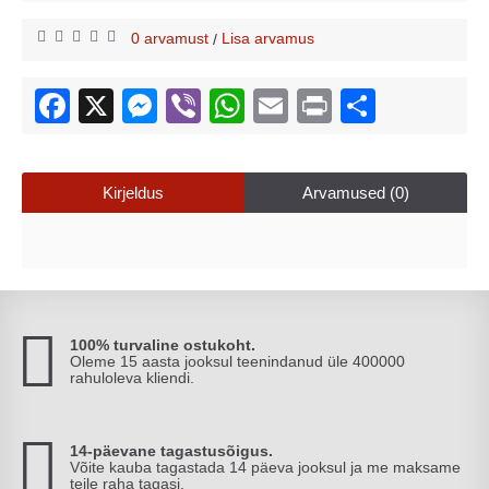
0 arvamust
Lisa arvamus
/
Kirjeldus
Arvamused (0)
100% turvaline ostukoht.
Oleme 15 aasta jooksul teenindanud üle 400000
rahuloleva kliendi.
14-päevane tagastusõigus.
Võite kauba tagastada 14 päeva jooksul ja me maksame
teile raha tagasi.