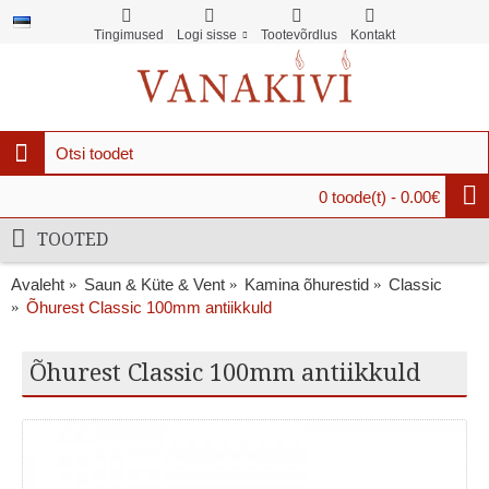
Tingimused
Logi sisse
Tootevõrdlus
Kontakt
0 toode(t) - 0.00€
TOOTED
Avaleht
Saun & Küte & Vent
Kamina õhurestid
Classic
Õhurest Classic 100mm antiikkuld
Õhurest Classic 100mm antiikkuld