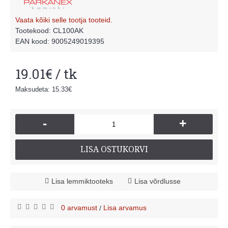
Vaata kõiki selle tootja tooteid.
Tootekood:
CL100AK
EAN kood: 9005249019395
19.01€ / tk
Maksudeta: 15.33€
-
+
LISA OSTUKORVI
Lisa lemmiktooteks
Lisa võrdlusse
0 arvamust
Lisa arvamus
/