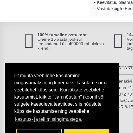
-
Keevitatud
plasma
-
V
astab kõigile
Eest
100% turvaline ostukoht.
14
Oleme 15 aasta jooksul
Või
teenindanud üle 400000 rahuloleva
joo
kliendi.
tag
TURVALISED MAKSED
KONTAK
Et muuta veebilehe kasutamine
Vanakiv
mugavamaks ning kiiremaks, kasutame oma
Sepa 21,
veebilehel küpsiseid. Kui jätkate veebilehe
+372 73
kasutamist, klikite "Jah nõustun" ikoonil või
info@van
sulgete käesoleva teavituse, siis nõustute
E-R 8-1
küpsiste kasutamise ning veebilehe
kasutus- ja tellimistingimustega.