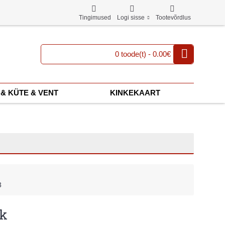
Tingimused
Logi sisse
Tootevõrdlus
0 toode(t) - 0.00€
& KÜTE & VENT
KINKEKAART
3
tk