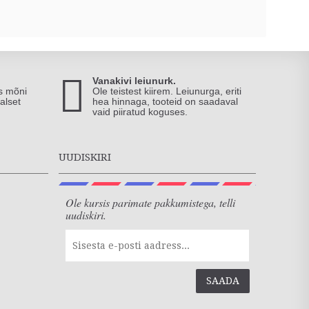
Vanakivi leiunurk.
is mõni
Ole teistest kiirem. Leiunurga, eriti
alset
hea hinnaga, tooteid on saadaval
vaid piiratud koguses.
UUDISKIRI
Ole kursis parimate pakkumistega, telli
uudiskiri.
SAADA