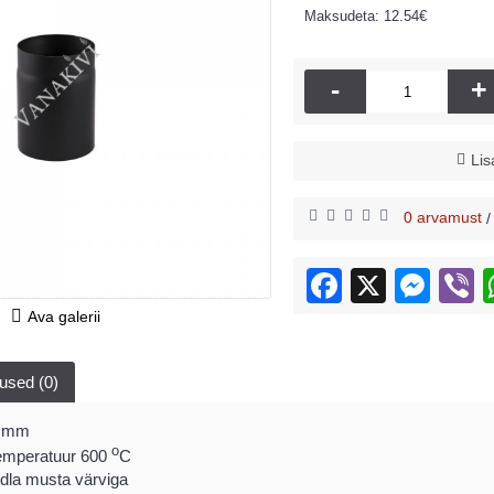
Maksudeta: 12.54€
-
+
Lis
0 arvamust
Ava galerii
used (0)
 mm
o
emperatuur
600
C
dla
musta
värviga