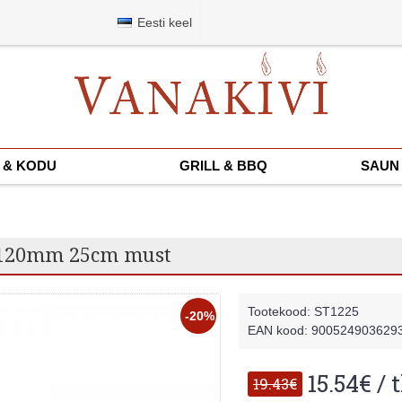
Eesti keel
 & KODU
GRILL & BBQ
SAUN 
Ø120mm 25cm must
Tootekood:
ST1225
-20%
EAN kood: 900524903629
15.54€ / 
19.43€