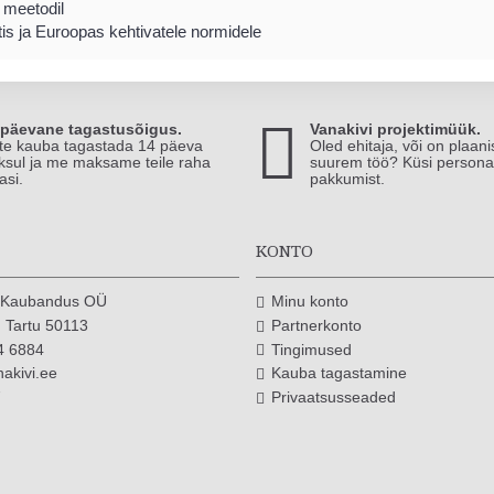
meetodil
is ja Euroopas kehtivatele
normidele
-päevane tagastusõigus.
Vanakivi projektimüük.
te kauba tagastada 14 päeva
Oled ehitaja, või on plaan
ksul ja me maksame teile raha
suurem töö? Küsi persona
asi.
pakkumist.
T
KONTO
i Kaubandus OÜ
Minu konto
 Tartu 50113
Partnerkonto
4 6884
Tingimused
akivi.ee
Kauba tagastamine
7
Privaatsusseaded