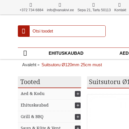
+372 734 6884
info@vanakivi.ee
Sepa 21, Tartu 50113
Kontakt
EHITUSKAUBAD
AED
Avaleht
Suitsutoru Ø120mm 25cm must
Tooted
Suitsutoru 
+
Aed & Kodu
+
Ehituskaubad
+
Grill & BBQ
+
Saun & Küte & Vent