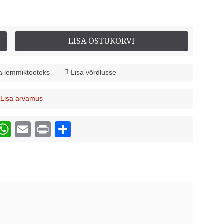
LISA OSTUKORVI
a lemmiktooteks
Lisa võrdlusse
Lisa arvamus
/