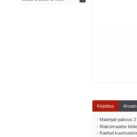
Kirjeldus
Arvam
-
Materjali paksus
2
-
Maksimaalne
töö
t
-
Kaetud
kuumuskin