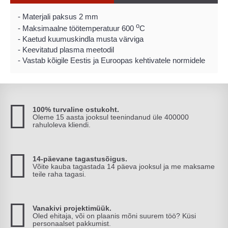
-
Materjali paksus
2 mm
o
-
Maksimaalne
töö
temperatuur
600
C
-
Kaetud
kuumuskindla
musta
värviga
-
Keevitatud
plasma
meetodil
-
V
astab kõigile
Eestis ja Euroopas kehtivatele
normidele
100% turvaline ostukoht.
Oleme 15 aasta jooksul teenindanud üle 400000
rahuloleva kliendi.
14-päevane tagastusõigus.
Võite kauba tagastada 14 päeva jooksul ja me maksame
teile raha tagasi.
Vanakivi projektimüük.
Oled ehitaja, või on plaanis mõni suurem töö? Küsi
personaalset pakkumist.