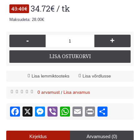
34.72€ / tk
43.40€
Maksudeta: 28.00€
-
+
LISA OSTUKORVI
Lisa lemmiktooteks
Lisa võrdlusse
0 arvamust
Lisa arvamus
/
Kirjeldus
Arvamused (0)