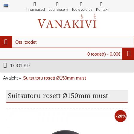
Tingimused
Logi sisse
Tootevõrdlus
Kontakt
0 toode(t) - 0.00€
TOOTED
Avaleht
Suitsutoru rosett Ø150mm must
Suitsutoru rosett Ø150mm must
-20%