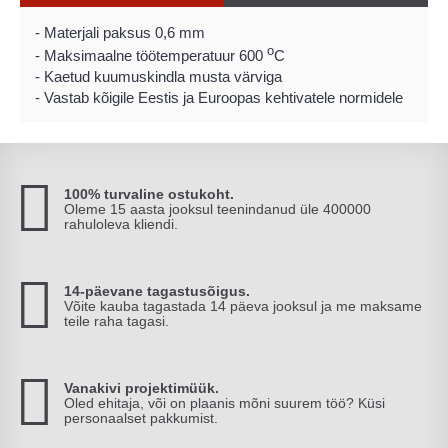
-
Materjali paksus
0,6
mm
o
-
Maksimaalne
töö
temperatuur
600
C
-
Kaetud
kuumuskindla
musta
värviga
-
V
astab kõigile
Eestis ja Euroopas kehtivatele
normidele
100% turvaline ostukoht.
Oleme 15 aasta jooksul teenindanud üle 400000
rahuloleva kliendi.
14-päevane tagastusõigus.
Võite kauba tagastada 14 päeva jooksul ja me maksame
teile raha tagasi.
Vanakivi projektimüük.
Oled ehitaja, või on plaanis mõni suurem töö? Küsi
personaalset pakkumist.