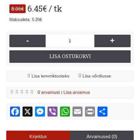
6.45€ / tk
8.06€
Maksudeta: 5.20€
-
+
LISA OSTUKORVI
Lisa lemmiktooteks
Lisa võrdlusse
0 arvamust
Lisa arvamus
/
Kirjeldus
Arvamused (0)