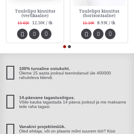
Tuulelipu kinnitus
Tuulelipu kinnitus
(vertikaalne)
(horisontaalne)
12.50€ / tk
8.93€ / tk
15.62€
11.16€
100% turvaline ostukoht.
Oleme 15 aasta jooksul teenindanud üle 400000
rahuloleva kliendi.
14-päevane tagastusõigus.
Võite kauba tagastada 14 päeva jooksul ja me maksame
teile raha tagasi.
Vanakivi projektimüük.
Oled ehitaja, või on plaanis mõni suurem töö? Küsi