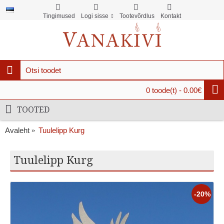
Tingimused
Logi sisse
Tootevõrdlus
Kontakt
0 toode(t) - 0.00€
TOOTED
Avaleht
Tuulelipp Kurg
Tuulelipp Kurg
-20%