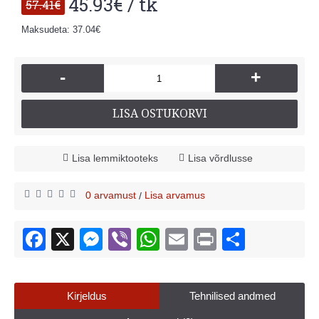
45.93€ / tk
57.41€
Maksudeta: 37.04€
-
+
LISA OSTUKORVI
Lisa lemmiktooteks
Lisa võrdlusse
0 arvamust
Lisa arvamus
/
Kirjeldus
Tehnilised andmed