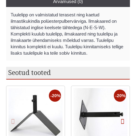
Arvamused (0)
Tuulelipp on valmistatud terasest ning kaetud
ilmastikukindla polüesterpulbervärviga. Ilmakaared on
tähistatud inglise keelsete tähtedega (N-E-S-W).
Komplekti kuulub tuulelipp, ilmakaared ning tuulelipu ja
ilmakaarte ühendamiseks mõeldud varras. Tuulelipu
kinnitus komplekti ei kuulu. Tuulelipu kinnitamiseks tellige
lisaks tuulelipule ka teile sobiv kinnitus.
Seotud tooted
-20%
-20%