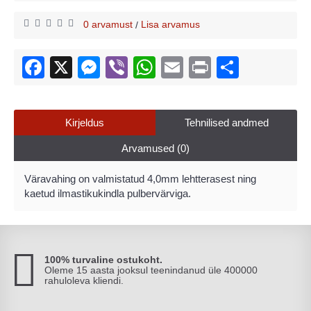
0 arvamust
Lisa arvamus
/
Kirjeldus
Tehnilised andmed
Arvamused (0)
Väravahing on valmistatud 4,0mm lehtterasest ning
kaetud ilmastikukindla pulbervärviga.
100% turvaline ostukoht.
Oleme 15 aasta jooksul teenindanud üle 400000
rahuloleva kliendi.