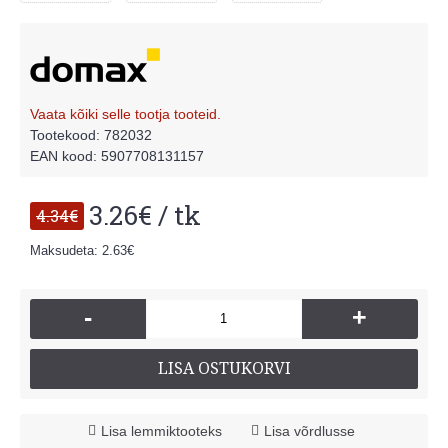
Vaata kõiki selle tootja tooteid.
Tootekood:
782032
EAN kood: 5907708131157
3.26€ / tk
4.34€
Maksudeta: 2.63€
-
+
LISA OSTUKORVI
Lisa lemmiktooteks
Lisa võrdlusse