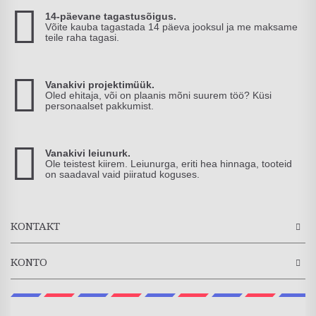
14-päevane tagastusõigus.
Võite kauba tagastada 14 päeva jooksul ja me maksame
teile raha tagasi.
Vanakivi projektimüük.
Oled ehitaja, või on plaanis mõni suurem töö? Küsi
personaalset pakkumist.
Vanakivi leiunurk.
Ole teistest kiirem. Leiunurga, eriti hea hinnaga, tooteid
on saadaval vaid piiratud koguses.
KONTAKT
KONTO