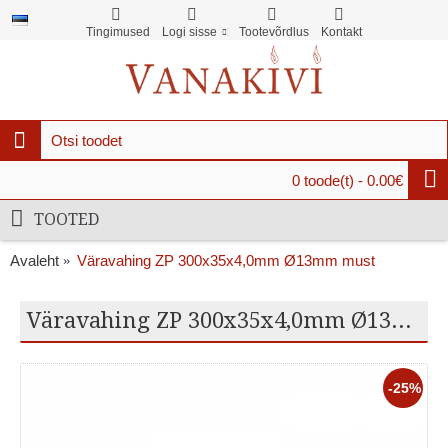
Tingimused
Logi sisse
Tootevõrdlus
Kontakt
0 toode(t) - 0.00€
TOOTED
Avaleht
Väravahing ZP 300x35x4,0mm Ø13mm must
Väravahing ZP 300x35x4,0mm Ø13mm must
-25%