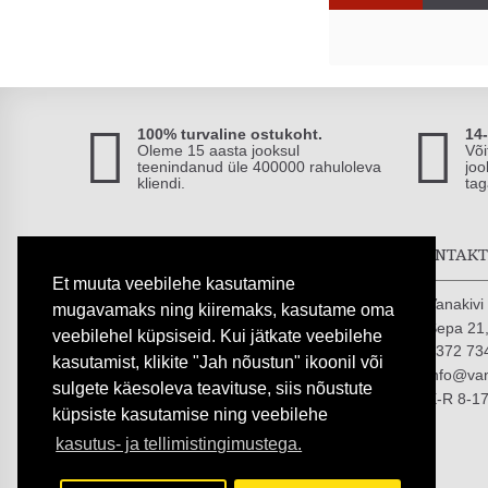
100% turvaline ostukoht.
14
Oleme 15 aasta jooksul
Või
teenindanud üle 400000 rahuloleva
joo
kliendi.
tag
TURVALISED MAKSED
KONTAK
Et muuta veebilehe kasutamine
Vanakiv
mugavamaks ning kiiremaks, kasutame oma
Sepa 21,
veebilehel küpsiseid. Kui jätkate veebilehe
+372 73
kasutamist, klikite "Jah nõustun" ikoonil või
info@van
sulgete käesoleva teavituse, siis nõustute
E-R 8-1
küpsiste kasutamise ning veebilehe
kasutus- ja tellimistingimustega.