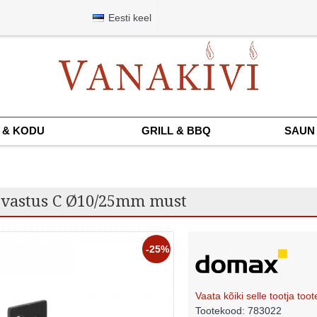
Eesti keel
 & KODU
GRILL & BBQ
SAUN 
 vastus C Ø10/25mm must
-25%
Vaata kõiki selle tootja toot
Tootekood:
783022