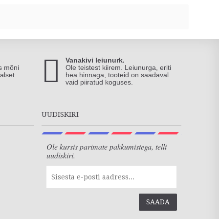
Vanakivi leiunurk.
is mõni
Ole teistest kiirem. Leiunurga, eriti
alset
hea hinnaga, tooteid on saadaval
vaid piiratud koguses.
UUDISKIRI
Ole kursis parimate pakkumistega, telli
uudiskiri.
SAADA