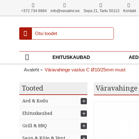
+372 734 6884
info@vanakivi.ee
Sepa 21, Tartu 50113
Kontakt
EHITUSKAUBAD
AED
Avaleht
Väravahinge vastus C Ø10/25mm must
Tooted
Väravahinge
+
Aed & Kodu
+
Ehituskaubad
+
Grill & BBQ
+
Saun & Küte & Vent