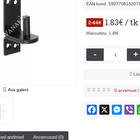
EAN kood: 590770813207
1.83€ / tk
2.44€
Maksudeta: 1.48€
-
+
Lis
Ava galerii
0 arvamust
ised andmed
Arvamused (0)