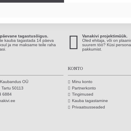
-päevane tagastusõigus.
Vanakivi projektimüük.
te kauba tagastada 14 päeva
Oled ehitaja, või on plaan
ksul ja me maksame teile raha
suurem töö? Küsi persona
asi.
pakkumist.
T
KONTO
i Kaubandus OÜ
Minu konto
 Tartu 50113
Partnerkonto
4 6884
Tingimused
akivi.ee
Kauba tagastamine
7
Privaatsusseaded