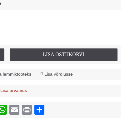
9
LISA OSTUKORVI
a lemmiktooteks
Lisa võrdlusse
Lisa arvamus
/