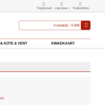
Tingimused
Logi sisse
Tootevõrdlus
0 toode(t) - 0.00€
& KÜTE & VENT
KINKEKAART
eid.