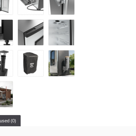
used (0)