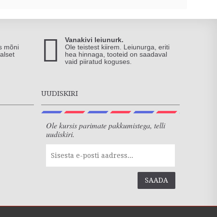
Vanakivi leiunurk.
is mõni
Ole teistest kiirem. Leiunurga, eriti
alset
hea hinnaga, tooteid on saadaval
vaid piiratud koguses.
UUDISKIRI
Ole kursis parimate pakkumistega, telli
uudiskiri.
SAADA