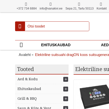
+372 734 6884
info@vanakivi.ee
Sepa 21, Tartu 50113
Kontakt
EHITUSKAUBAD
AED
Avaleht
Elektriline suitsuahi dragON koos suitsugenera
Tooted
Elektriline s
+
Aed & Kodu
+
Ehituskaubad
+
Grill & BBQ
+
Saun & Küte & Vent