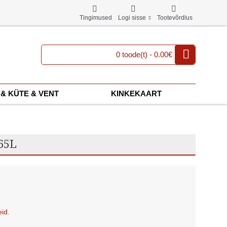
Tingimused
Logi sisse
Tootevõrdlus
0 toode(t) - 0.00€
& KÜTE & VENT
KINKEKAART
 65L
eid.