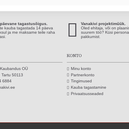
-päevane tagastusõigus.
Vanakivi projektimüük.
te kauba tagastada 14 päeva
Oled ehitaja, või on plaan
ksul ja me maksame teile raha
suurem töö? Küsi persona
asi.
pakkumist.
T
KONTO
i Kaubandus OÜ
Minu konto
 Tartu 50113
Partnerkonto
4 6884
Tingimused
akivi.ee
Kauba tagastamine
7
Privaatsusseaded