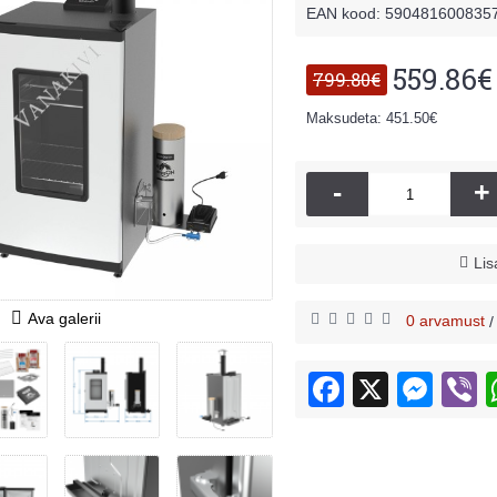
EAN kood: 590481600835
559.86€ 
799.80€
Maksudeta: 451.50€
-
+
Lis
Ava galerii
0 arvamust