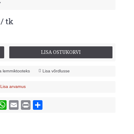
7
/ tk
LISA OSTUKORVI
a lemmiktooteks
Lisa võrdlusse
Lisa arvamus
/