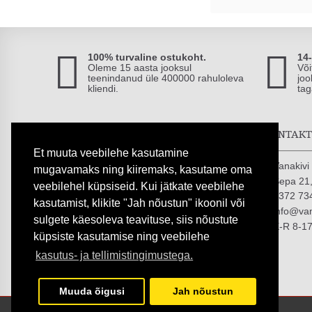
100% turvaline ostukoht.
14
Oleme 15 aasta jooksul
Või
teenindanud üle 400000 rahuloleva
joo
kliendi.
tag
TURVALISED MAKSED
KONTAK
Et muuta veebilehe kasutamine
Vanakiv
mugavamaks ning kiiremaks, kasutame oma
Sepa 21,
veebilehel küpsiseid. Kui jätkate veebilehe
+372 73
kasutamist, klikite "Jah nõustun" ikoonil või
info@van
sulgete käesoleva teavituse, siis nõustute
E-R 8-1
küpsiste kasutamise ning veebilehe
kasutus- ja tellimistingimustega.
Muuda õigusi
Jah nõustun