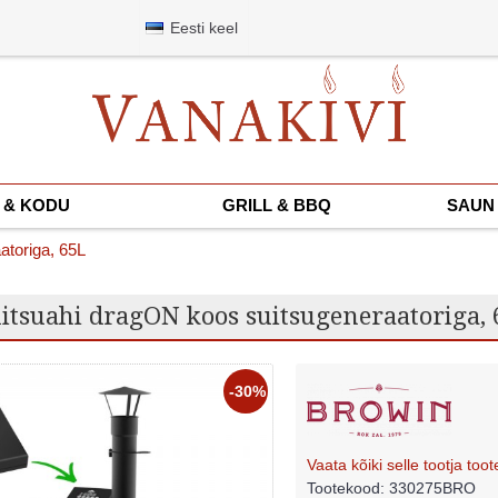
Eesti keel
 & KODU
GRILL & BBQ
SAUN 
atoriga, 65L
uitsuahi dragON koos suitsugeneraatoriga,
-30%
Vaata kõiki selle tootja toot
Tootekood:
330275BRO