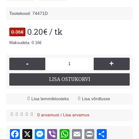
Tootekood:
74471D
0.20€ / tk
0.36€
Maksudeta: 0.16€
-
+
LISA OSTUKORVI
Lisa lemmiktooteks
Lisa võrdlusse
0 arvamust
Lisa arvamus
/