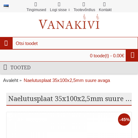
Tingimused
Logi sisse
Tootevõrdlus
Kontakt
0 toode(t) - 0.00€
TOOTED
Avaleht
Naelutusplaat 35x100x2,5mm suure avaga
Naelutusplaat 35x100x2,5mm suure avaga
-45%